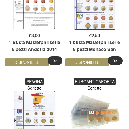
€
3,00
€
2,50
1 Busta Masterphil serie
1 busta Masterphil serie
8 pezzi Andorra 2014
8 pezzi Monaco San
Marino e Vaticano
DISPONIBILE
DISPONIBILE
(Benedetto XVI)
SPAGNA
EUROANTICAPORTA
Seriette
Seriette