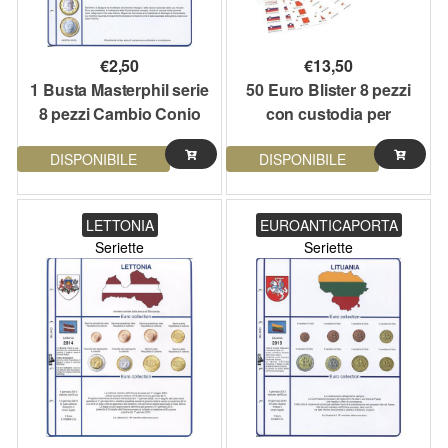
€
2,50
€
13,50
1 Busta Masterphil serie
50 Euro Blister 8 pezzi
8 pezzi Cambio Conio
con custodia per
Spagna 2010
collezionare e
DISPONIBILE
DISPONIBILE
conservare monete
Cursori
LETTONIA
EUROANTICAPORTA
Seriette
Seriette