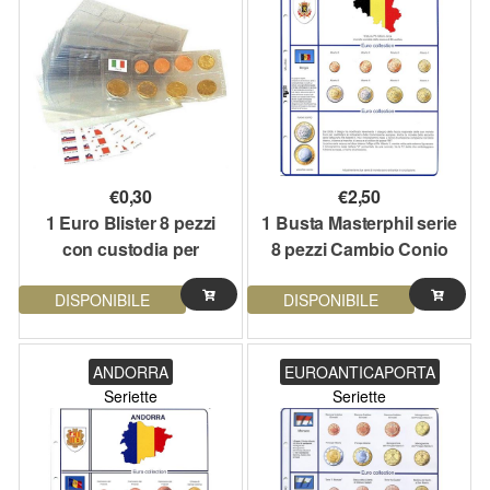
€
0,30
€
2,50
1 Euro Blister 8 pezzi
1 Busta Masterphil serie
con custodia per
8 pezzi Cambio Conio
collezionare e
Belgio 2008
DISPONIBILE
DISPONIBILE
conservare monete
Cursori
ANDORRA
EUROANTICAPORTA
Seriette
Seriette