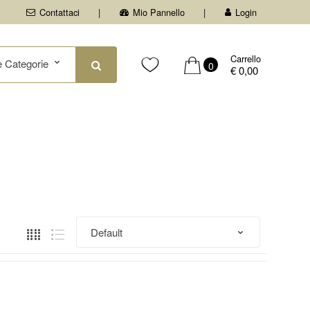
Contattaci
Mio Pannello
Login
Carrello
0
€ 0,00