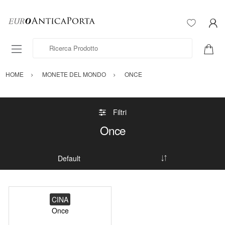
Ricerca Prodotto
HOME
MONETE DEL MONDO
ONCE
Filtri
Once
CINA
Once