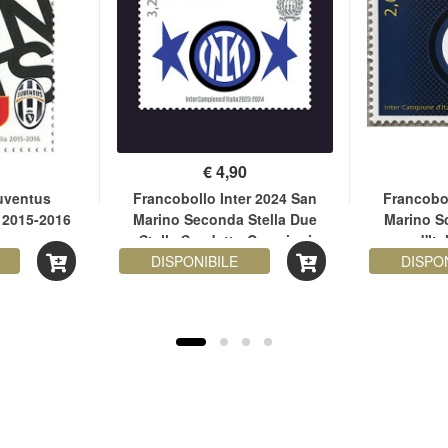
€
4,90
uventus
Francobollo Inter 2024 San
Francobol
 2015-2016
Marino Seconda Stella Due
Marino S
no
Stelle Scudetto Campioni
d'It
DISPONIBILE
d'Italia 2024
DISPO