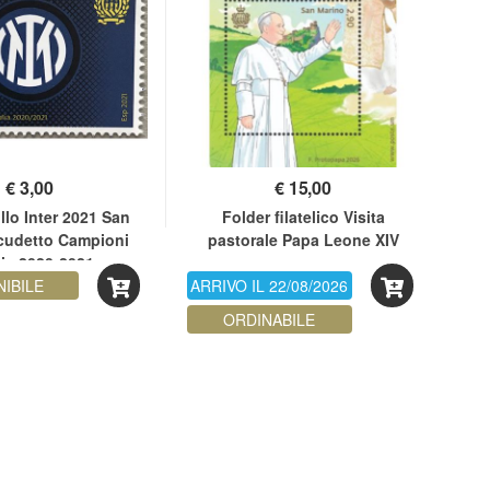
€
3,00
€
15,00
lo Inter 2021 San
Folder filatelico Visita
Fo
cudetto Campioni
pastorale Papa Leone XIV
d'
alia 2020-2021
NIBILE
ARRIVO IL 22/08/2026
ORDINABILE