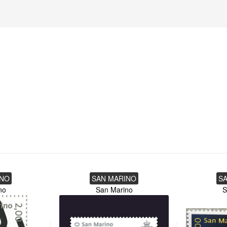
INO
SAN MARINO
S
no
San Marino
S