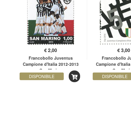
€
2,00
€
3,00
ione
Francobollo Juventus
Francobollo J
rino
Campione d'Italia 2012-2013
Campione d'Italia
San Marino
San Mari
DISPONIBILE
DISPONIBILE