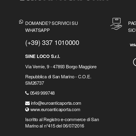
DOMANDE? SCRIVICI SU
PAG
WHATSAPP
SIC
(+39) 337 1010000
SINE LOCO S.r.l.
Via Vernie, 9 - 47893 Borgo Maggiore
Repubblica di San Marino - C.O.E.
SM26737
0549 999748
info@euroanticaporta.com
www.euroanticaporta.com
Iscritto al Registro e-commerce di San
Marino al n°415 del 06/07/2016