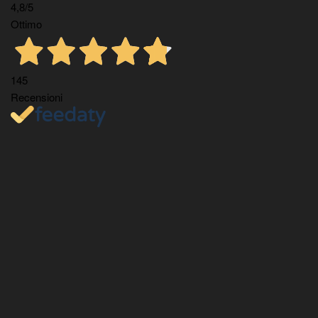
4,8
/5
Ottimo
145
Recensioni