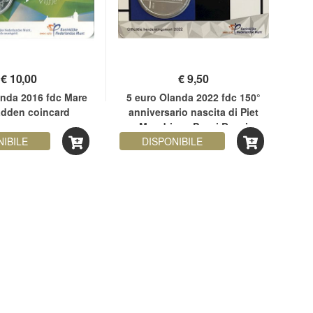
€
10,00
€
9,50
anda 2016 fdc Mare
5 euro Olanda 2022 fdc 150°
2 
adden coincard
anniversario nascita di Piet
Tr
Mondriaan Paesi Bassi
NIBILE
DISPONIBILE