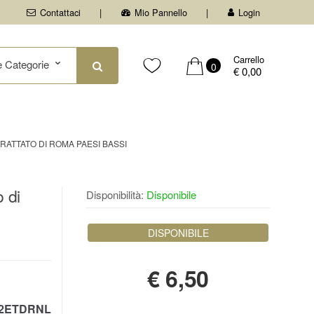
Contattaci
Mio Pannello
Login
Carrello
0
€ 0,00
RATTATO DI ROMA PAESI BASSI
 di
Disponibilità:
Disponibile
DISPONIBILE
€
6,50
2ETDRNL