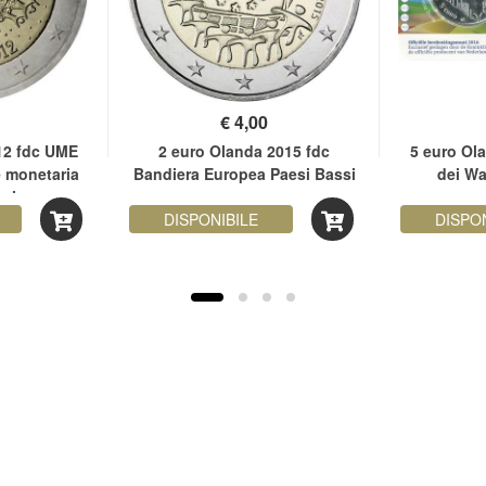
€
4,00
12 fdc UME
2 euro Olanda 2015 fdc
5 euro Ol
 monetaria
Bandiera Europea Paesi Bassi
dei W
ssi
DISPONIBILE
DISPO