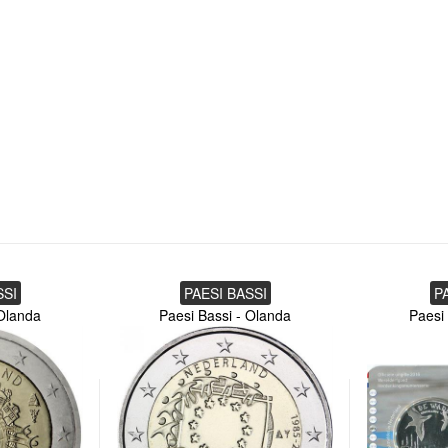
SSI
PAESI BASSI
P
 Olanda
Paesi Bassi - Olanda
Paesi