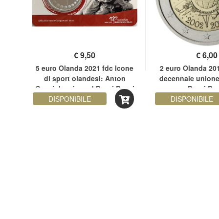
€
9,50
€
6,00
c
5 euro Olanda 2021 fdc Icone
2 euro Olanda 20
di sport olandesi: Anton
decennale unione
Geesink coincard Paesi Bassi
Paesi Ba
si
DISPONIBILE
DISPONIBILE