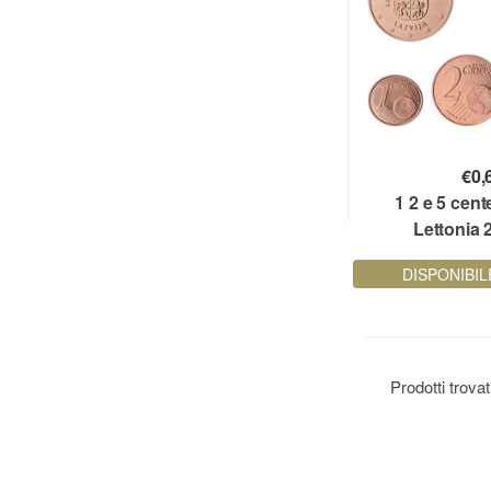
€
0,
1 2 e 5 cent
Lettonia 
DISPONIBIL
Prodotti trova