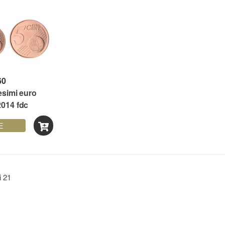
60
esimi euro
2014 fdc
E
ti
21