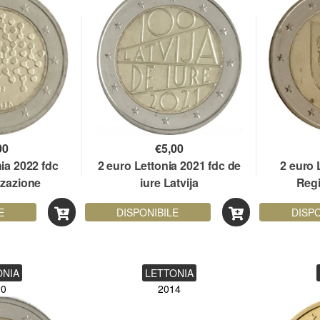
00
€
5,00
nia 2022 fdc
2 euro Lettonia 2021 fdc de
2 euro 
zzazione
iure Latvija
Reg
iaria"
E
DISPONIBILE
DISPO
ONIA
LETTONIA
20
2014