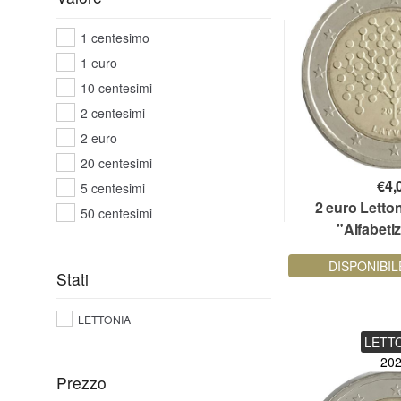
1 centesimo
1 euro
10 centesimi
2 centesimi
2 euro
20 centesimi
€
4,
5 centesimi
2 euro Letto
50 centesimi
"Alfabeti
Finanz
DISPONIBIL
Stati
LETTONIA
LETT
20
Prezzo