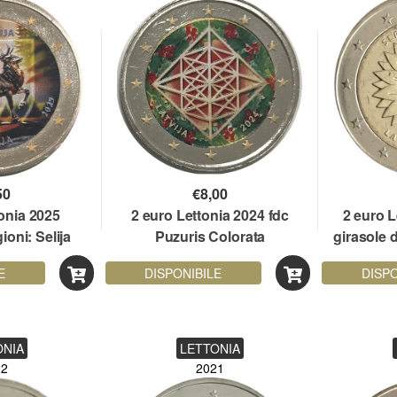
50
€
8,00
tonia 2025
2 euro Lettonia 2024 fdc
2 euro L
oni: Selija
Puzuris Colorata
girasole 
E
DISPONIBILE
DISPO
ONIA
LETTONIA
22
2021