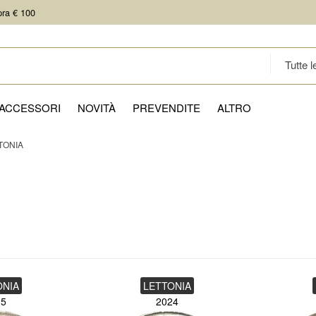
pra € 100
ACCESSORI
NOVITÀ
PREVENDITE
ALTRO
TONIA
ONIA
LETTONIA
25
2024