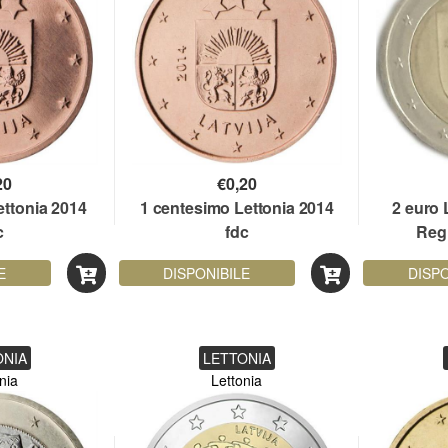
20
€
0,20
ettonia 2014
1 centesimo Lettonia 2014
2 euro 
c
fdc
Reg
E
DISPONIBILE
DISPO
ONIA
LETTONIA
nia
Lettonia