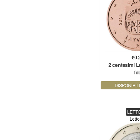
€
0,
2 centesimi L
fd
DISPONIBIL
LETT
Letto