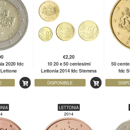
00
€
2,20
nia 2020 fdc
10 20 e 50 centesimi
50 cente
 Lettone
Lettonia 2014 fdc Stemma
fdc 
Grande
E
DISPONIBILE
DISPO
ONIA
LETTONIA
14
2014