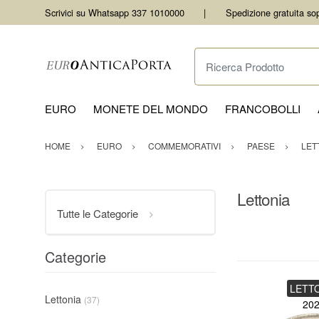
Scrivici su Whatsapp 337 1010000
Spedizione gratuita so
Ricerca Prodotto
EURO
MONETE DEL MONDO
FRANCOBOLLI
HOME
EURO
COMMEMORATIVI
PAESE
LET
Lettonia
Tutte le Categorie
Categorie
LETT
Lettonia
(37)
20