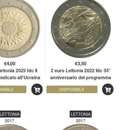
€
4,00
€
3,50
ettonia 2023 fdc Il
2 euro Lettonia 2022 fdc 35°
dedicato all'Ucraina
anniversario del programma
Erasmus
NIBILE
DISPONIBILE
LETTONIA
LETTONIA
2017
2017