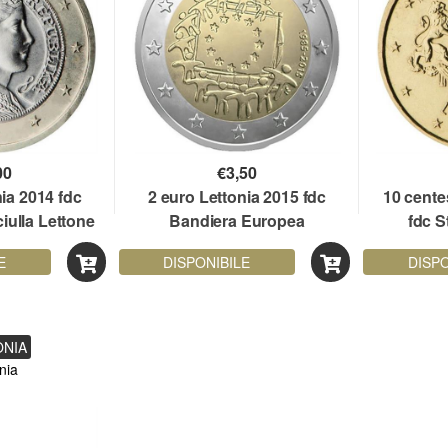
00
€
3,50
nia 2014 fdc
2 euro Lettonia 2015 fdc
10 cente
ciulla Lettone
Bandiera Europea
fdc 
E
DISPONIBILE
DISPO
ONIA
nia