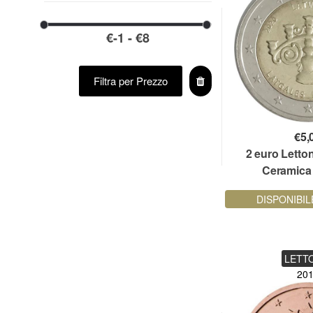
Filtra per Prezzo
€
5,
2 euro Letto
Ceramica
DISPONIBIL
LETT
20