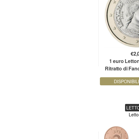
€
2,
1 euro Letto
Ritratto di Fan
DISPONIBIL
LETT
Letto