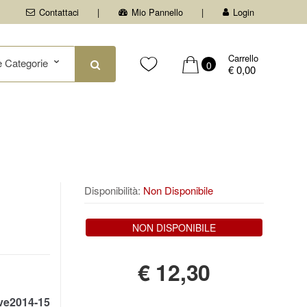
Contattaci
Mio Pannello
Login
Carrello
0
€ 0,00
Disponibilità:
Non Disponibile
NON DISPONIBILE
€
12,30
ve2014-15