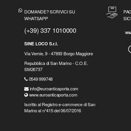
DOMANDE? SCRIVICI SU
PAG
WHATSAPP
SIC
(+39) 337 1010000
SINE LOCO S.r.l.
Via Vernie, 9 - 47893 Borgo Maggiore
Repubblica di San Marino - C.O.E.
SM26737
0549 999748
info@euroanticaporta.com
www.euroanticaporta.com
Iscritto al Registro e-commerce di San
Marino al n°415 del 06/07/2016