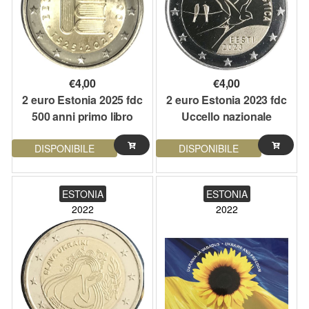
€
4,00
€
4,00
2 euro Estonia 2025 fdc
2 euro Estonia 2023 fdc
500 anni primo libro
Uccello nazionale
estone
estone: la Rondine
DISPONIBILE
DISPONIBILE
ESTONIA
ESTONIA
2022
2022