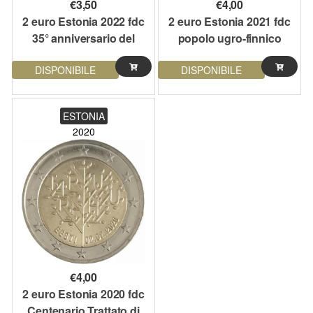
€
3,50
€
4,00
2 euro Estonia 2022 fdc
2 euro Estonia 2021 fdc
35° anniversario del
popolo ugro-finnico
programma Erasmus
DISPONIBILE
DISPONIBILE
ESTONIA
2020
€
4,00
2 euro Estonia 2020 fdc
Centenario Trattato di