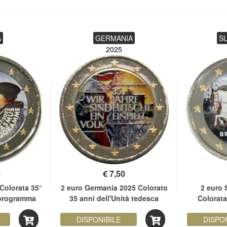
A
GERMANIA
S
2025
0
€
7,50
Colorata 35°
2 euro Germania 2025 Colorato
2 euro 
 programma
35 anni dell'Unità tedesca
Colorata
s
espresso 
DISPONIBILE
DISPO