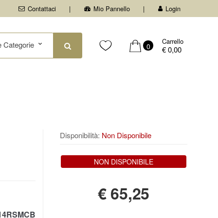
Contattaci
Mio Pannello
Login
Carrello
0
€ 0,00
Disponibilità:
Non Disponibile
NON DISPONIBILE
€
65,25
14RSMCB