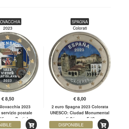
LOVACCHIA
SPAGNA
2023
Colorati
€
8,50
€
8,00
Slovacchia 2023
2 euro Spagna 2023 Colorata
2 e
 servizio postale
UNESCO: Ciudad Monumental
Vienna-Bratislava
di Cáceres FdC
NIBILE
DISPONIBILE