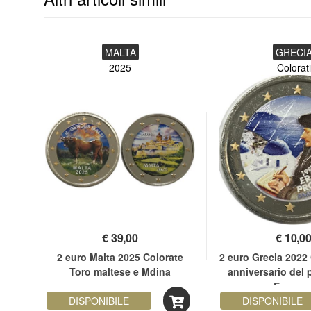
MALTA
GRECI
2025
Colorati
€
39,00
€
10,0
orata
2 euro Malta 2025 Colorate
2 euro Grecia 2022 
a
Toro maltese e Mdina
anniversario del
Erasmu
DISPONIBILE
DISPONIBILE