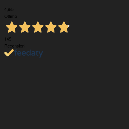
4,8
/5
Ottimo
145
Recensioni