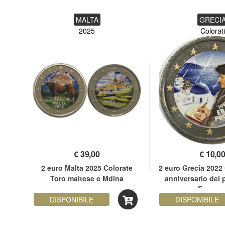
MALTA
GRECI
2025
Colorati
€
39,00
€
10,0
ata
2 euro Malta 2025 Colorate
2 euro Grecia 2022 
Toro maltese e Mdina
anniversario del
Erasmu
DISPONIBILE
DISPONIBILE