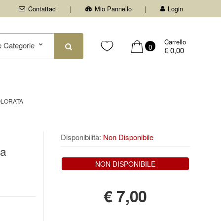
Contattaci
Mio Pannello
Login
Carrello
0
€ 0,00
OLORATA
Disponibilità:
Non Disponibile
ia
NON DISPONIBILE
€
7,00