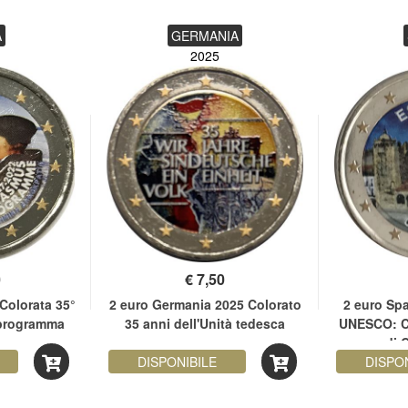
A
GERMANIA
2025
0
€
7,50
Colorata 35°
2 euro Germania 2025 Colorato
2 euro Sp
 programma
35 anni dell'Unità tedesca
UNESCO: C
s
di 
DISPONIBILE
DISPO