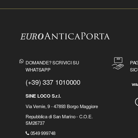
DOMANDE? SCRIVICI SU
PAG
WHATSAPP
SIC
(+39) 337 1010000
SINE LOCO S.r.l.
Via Vernie, 9 - 47893 Borgo Maggiore
Repubblica di San Marino - C.O.E.
SM26737
0549 999748