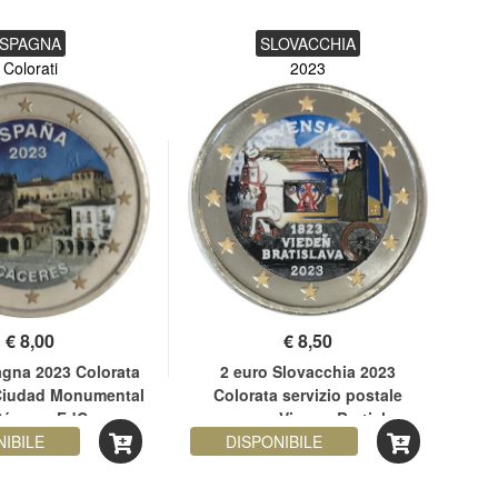
SPAGNA
SLOVACCHIA
Colorati
2023
€
8,00
€
8,50
agna 2023 Colorata
2 euro Slovacchia 2023
2 e
iudad Monumental
Colorata servizio postale
Cáceres FdC
espresso Vienna-Bratislava
NIBILE
DISPONIBILE