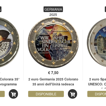
A
GERMANIA
2025
0
€
7,50
Colorata 35°
2 euro Germania 2025 Colorato
2 euro Sp
 programma
35 anni dell'Unità tedesca
UNESCO: C
s
di 
DISPONIBILE
DISPO