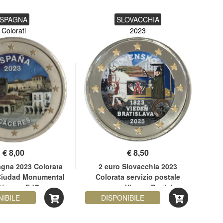
SPAGNA
SLOVACCHIA
Colorati
2023
€
8,00
€
8,50
agna 2023 Colorata
2 euro Slovacchia 2023
2 e
iudad Monumental
Colorata servizio postale
M
Cáceres FdC
espresso Vienna-Bratislava
NIBILE
DISPONIBILE