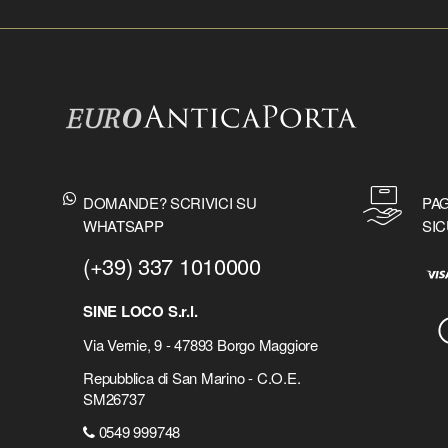
DOMANDE? SCRIVICI SU
PAG
WHATSAPP
SIC
(+39) 337 1010000
SINE LOCO S.r.l.
Via Vernie, 9 - 47893 Borgo Maggiore
Repubblica di San Marino - C.O.E.
SM26737
0549 999748