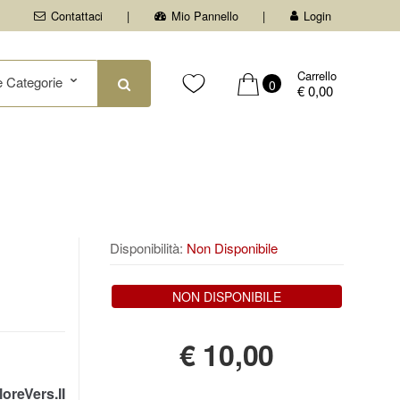
Contattaci
Mio Pannello
Login
Carrello
0
€ 0,00
Disponibilità:
Non Disponibile
NON DISPONIBILE
€
10,00
oreVers.II