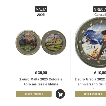
MALTA
GRECI
2025
Colorati
€
39,00
€
10,0
ata
2 euro Malta 2025 Colorate
2 euro Grecia 2022 
e
Toro maltese e Mdina
anniversario del
Erasmu
DISPONIBILE
DISPONIBILE