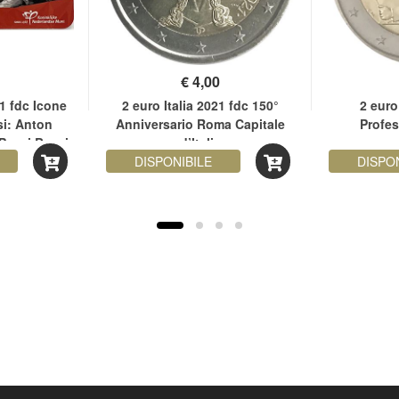
€
4,00
1 fdc Icone
2 euro Italia 2021 fdc 150°
2 euro
si: Anton
Anniversario Roma Capitale
Profes
Paesi Bassi
d’Italia
DISPONIBILE
DISPO