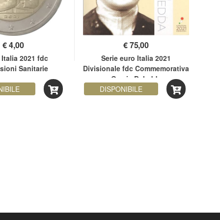
€
4,00
€
75,00
 Italia 2021 fdc
Serie euro Italia 2021
5 
sioni Sanitarie
Divisionale fdc Commemorativa
Grazia Deledda
NIBILE
DISPONIBILE