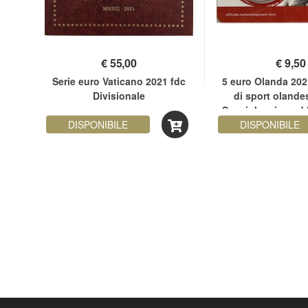
€
55,00
€
9,50
pa
Serie euro Vaticano 2021 fdc
5 euro Olanda 202
21
Divisionale
di sport olande
Geesink coincard 
DISPONIBILE
DISPONIBILE