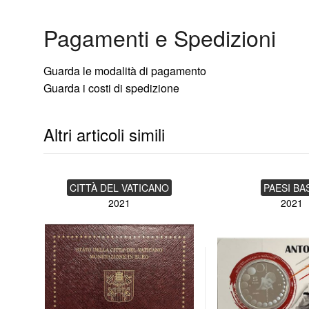
Pagamenti e Spedizioni
Moneta FDC AG in folder
Guarda le modalità di pagamento
Guarda i costi di spedizione
Altri articoli simili
CITTÀ DEL VATICANO
PAESI BA
2021
2021