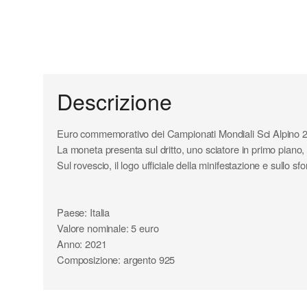
Descrizione
Euro commemorativo dei Campionati Mondiali Sci Alpino 
La moneta presenta sul dritto, uno sciatore in primo piano,
Sul rovescio, il logo ufficiale della minifestazione e sullo 
Paese: Italia
Valore nominale: 5 euro
Anno: 2021
Composizione: argento 925
Diametro: 32,00 mm
Peso: 18,00 gr
Tiratura: 5.000