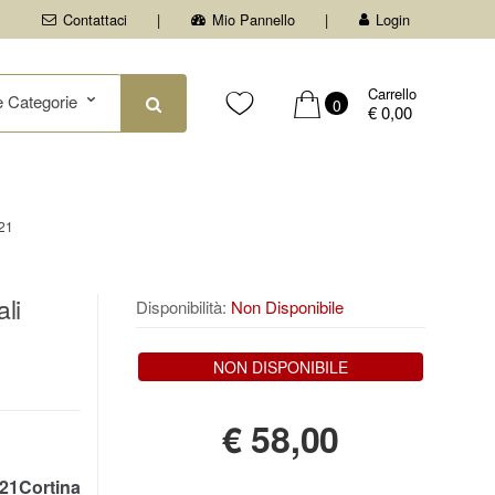
Contattaci
Mio Pannello
Login
Carrello
0
€ 0,00
21
li
Disponibilità:
Non Disponibile
NON DISPONIBILE
€
58,00
1Cortina