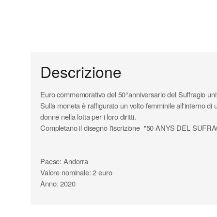
Descrizione
Euro commemorativo del 50°anniversario del Suffragio uni
Sulla moneta è raffigurato un volto femminile all'interno di 
donne nella lotta per i loro diritti.
Completano il disegno l'iscrizione "50 ANYS DEL S
Paese: Andorra
Valore nominale: 2 euro
Anno: 2020
Composizione parte interna: nichel - ottone
Composizione parte esterna: rame - nichel
Diametro: 25,75 mm