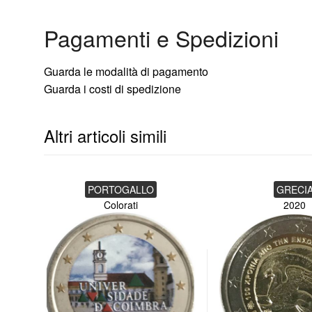
Peso: 8,50 gr
Pagamenti e Spedizioni
Tiratura: 60.000
Guarda le modalità di pagamento
Guarda i costi di spedizione
Altri articoli simili
PORTOGALLO
GRECI
Colorati
2020