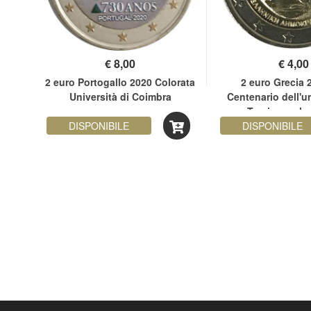
€
8,00
€
4,00
erie
2 euro Portogallo 2020 Colorata
2 euro Grecia 
Università di Coimbra
Centenario dell'u
Tracia con la
DISPONIBILE
DISPONIBILE