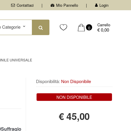
Contattaci
Mio Pannello
Login
Carrello
0
€ 0,00
INILE UNIVERSALE
Disponibilità:
Non Disponibile
NON DISPONIBILE
€
45,00
Suffragio