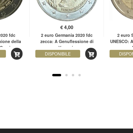
€
4,00
2020 fdc
2 euro Germania 2020 fdc
2 euro 
nione della
zecca: A Genuflessione di
UNESCO: Ar
 Grecia
Varsavia
d
DISPONIBILE
DISPO