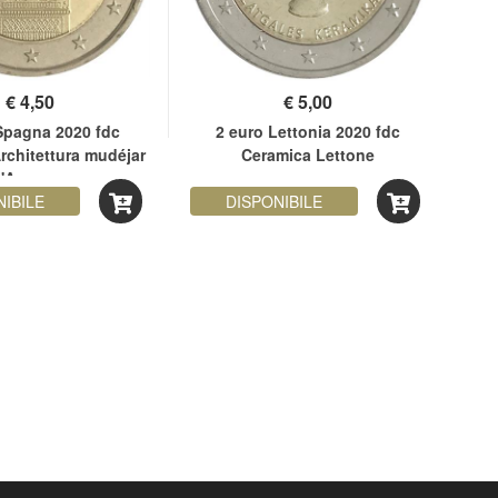
€
4,50
€
5,00
Spagna 2020 fdc
2 euro Lettonia 2020 fdc
2
chitettura mudéjar
Ceramica Lettone
ve
'Aragona
NIBILE
DISPONIBILE