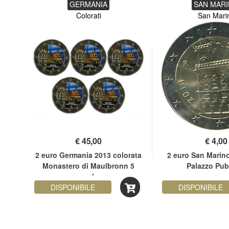
GERMANIA
SAN MAR
Colorati
San Mari
€
45,00
€
4,00
seppe
2 euro Germania 2013 colorata
2 euro San Marin
Monastero di Maulbronn 5
Palazzo Pub
zecche
DISPONIBILE
DISPONIBILE