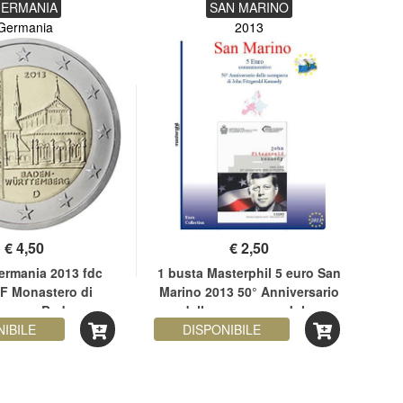
ERMANIA
SAN MARINO
Germania
2013
€
4,50
€
2,50
ermania 2013 fdc
1 busta Masterphil 5 euro San
2
 F Monastero di
Marino 2013 50° Anniversario
ronn - Baden-
della scomparsa John
NIBILE
rttemberg
DISPONIBILE
Fitzgerald Kennedy