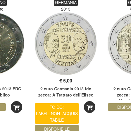
INO
GERMANIA
G
no
2013
€
5,00
o 2013 FDC
2 euro Germania 2013 fdc
2 euro G
blico
zecca: A Trattato dell'Eliseo
zecca:
Maulb
TO DO:
DISPO
Wü
LABEL_NON_ACQUIS
TABILE
DISPONIBILE