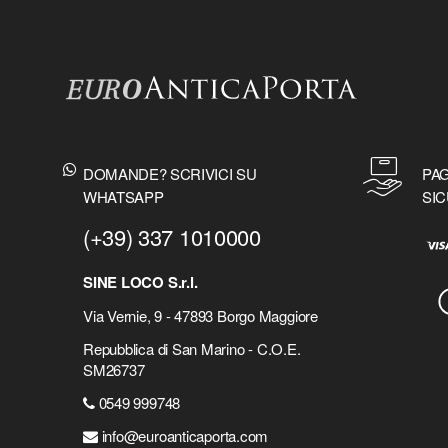
DOMANDE? SCRIVICI SU
PAG
WHATSAPP
SIC
(+39) 337 1010000
SINE LOCO S.r.l.
Via Vernie, 9 - 47893 Borgo Maggiore
Repubblica di San Marino - C.O.E.
SM26737
0549 999748
info@euroanticaporta.com