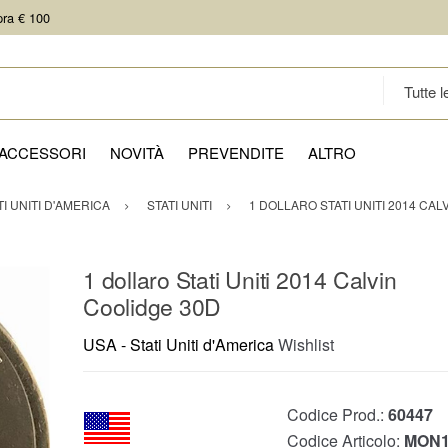
pra € 100
ACCESSORI
NOVITÀ
PREVENDITE
ALTRO
TI UNITI D'AMERICA
STATI UNITI
1 DOLLARO STATI UNITI 2014 CAL
1 dollaro Stati Uniti 2014 Calvin
Coolidge 30D
USA - Stati Uniti d'America
Wishlist
Codice Prod.:
60447
Codice Articolo:
MON1