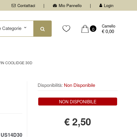
Contattaci
Mio Pannello
Login
Carrello
0
€ 0,00
VIN COOLIDGE 30D
Disponibilità:
Non Disponibile
NON DISPONIBILE
€
2,50
US14D30