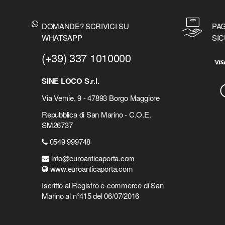
DOMANDE? SCRIVICI SU
PAG
WHATSAPP
SIC
(+39) 337 1010000
SINE LOCO S.r.l.
Via Vernie, 9 - 47893 Borgo Maggiore
Repubblica di San Marino - C.O.E.
SM26737
0549 999748
info@euroanticaporta.com
www.euroanticaporta.com
Iscritto al Registro e-commerce di San
Marino al n°415 del 06/07/2016