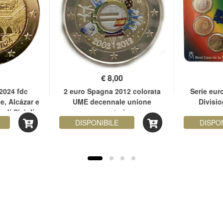
€
8,00
2024 fdc
2 euro Spagna 2012 colorata
Serie eur
e, Alcázar e
UME decennale unione
Divisio
e di Siviglia
monetaria
com
DISPONIBILE
DISPO