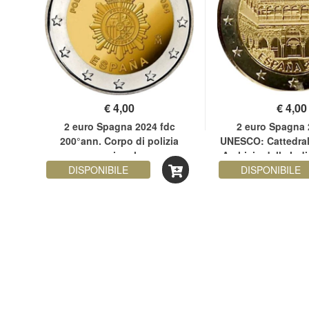
€
4,00
€
4,00
c
2 euro Spagna 2024 fdc
2 euro Spagna 
ntal
200°ann. Corpo di polizia
UNESCO: Cattedral
nazionale
Archivio delle Indi
DISPONIBILE
DISPONIBILE