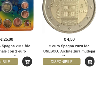
€
25,00
€
4,50
o Spagna 2011 fdc
2 euro Spagna 2020 fdc
nale con 2 euro
UNESCO: Architettura mudéjar
UN
memorativo
d'Aragona
NIBILE
DISPONIBILE