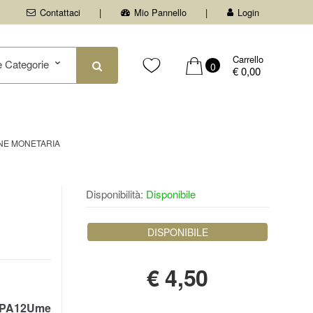
Contattaci
Mio Pannello
Login
Carrello
0
€ 0,00
NE MONETARIA
Disponibilità:
Disponibile
DISPONIBILE
€
4,50
PA12Ume