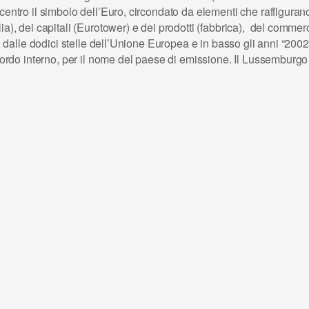
centro il simbolo dell’Euro, circondato da elementi che raffiguran
a), dei capitali (Eurotower) e dei prodotti (fabbrica), del commerc
o, dalle dodici stelle dell’Unione Europea e in basso gli anni “200
l bordo interno, per il nome del paese di emissione. Il Lussemburg