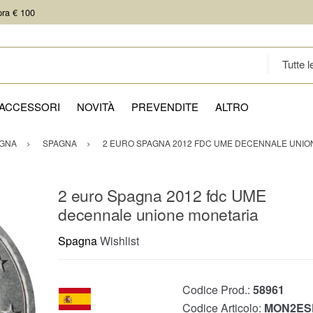
pra € 100
ACCESSORI
NOVITÀ
PREVENDITE
ALTRO
GNA
SPAGNA
2 EURO SPAGNA 2012 FDC UME DECENNALE UNIO
2 euro Spagna 2012 fdc UME
decennale unione monetaria
Spagna
Wishlist
Codice Prod.:
58961
Codice Articolo:
MON2ES