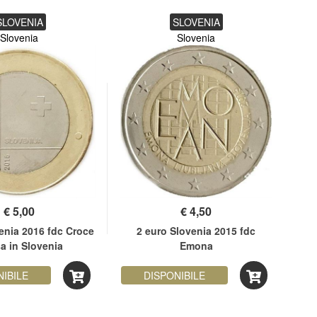
SLOVENIA
SLOVENIA
Slovenia
Slovenia
€
5,00
€
4,50
enia 2016 fdc Croce
2 euro Slovenia 2015 fdc
2 
a in Slovenia
Emona
an
NIBILE
DISPONIBILE