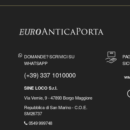
DOMANDE? SCRIVICI SU
PAG
WHATSAPP
SIC
(+39) 337 1010000
SINE LOCO S.r.l.
Via Vernie, 9 - 47893 Borgo Maggiore
Repubblica di San Marino - C.O.E.
SM26737
0549 999748