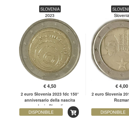
SLOVENIA
SLOVEN
2023
Sloveni
€
4,50
€
4,00
primo
2 euro Slovenia 2023 fdc 150°
2 euro Slovenia 20
anniversario della nascita
Rozma
Josip Plemelj
DISPONIBILE
DISPONIBILE