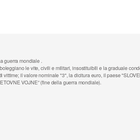
ma guerra mondiale
.
oleggiano le vite, civili e militari, insostituibili e la graduale c
vittime; il valore nominale "3", la dicitura euro, il paese "SLOV
SVETOVNE VOJNE” (fine della guerra mondiale).