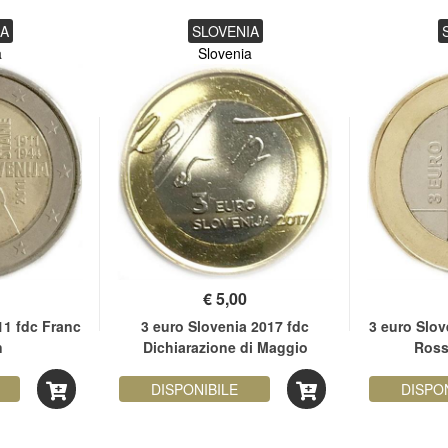
IA
SLOVENIA
a
Slovenia
€
5,00
11 fdc Franc
3 euro Slovenia 2017 fdc
3 euro Slov
n
Dichiarazione di Maggio
Ross
DISPONIBILE
DISPO