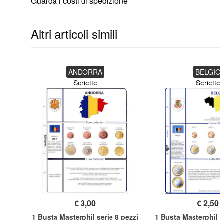
Guarda i costi di spedizione
Altri articoli simili
ANDORRA
BELGI
Seriette
Seriette
€
3,00
€
2,50
on
1 Busta Masterphil serie 8 pezzi
1 Busta Masterphil 