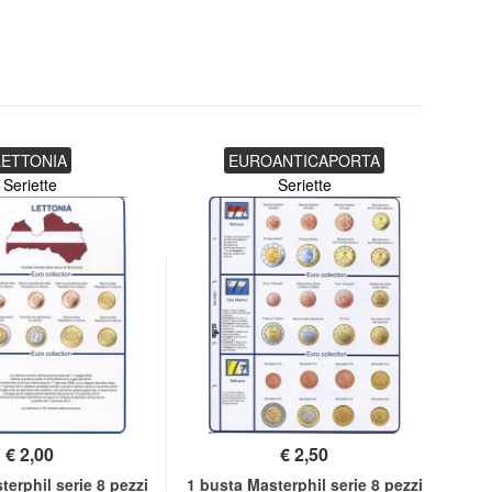
LETTONIA
EUROANTICAPORTA
Seriette
Seriette
€
2,00
€
2,50
erphil serie 8 pezzi
1 busta Masterphil serie 8 pezzi
5