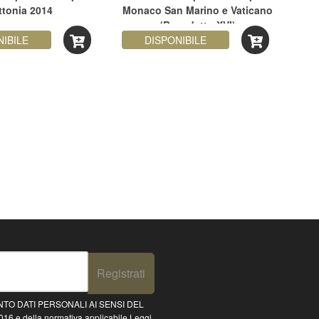
ttonia 2014
Monaco San Marino e Vaticano
c
(Benedetto XVI)
c
NIBILE
DISPONIBILE
Registrati
TO DATI PERSONALI AI SENSI DEL
16 e della normativa applicabile
Leggi