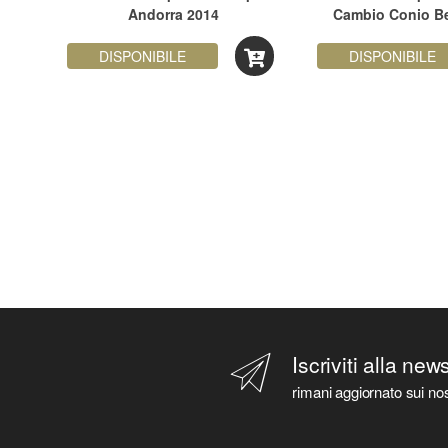
e e
Andorra 2014
Cambio Conio Be
ori
DISPONIBILE
DISPONIBILE
Iscriviti alla new
rimani aggiornato sui nos