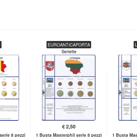
O
EUROANTICAPORTA
Seriette
€
2,50
serie 8 pezzi
1 Busta Masterphil serie 8 pezzi
1 Busta Mast