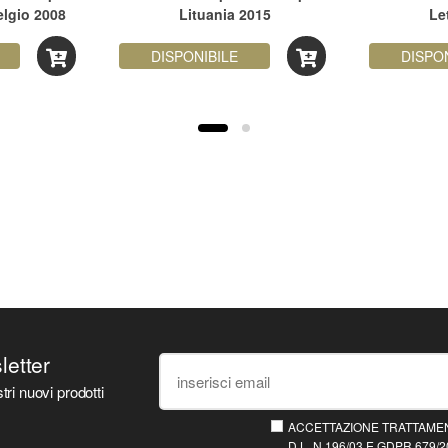
lgio 2008
Lituania 2015
Le
DISPONIBILE
DISPO
sletter
tri nuovi prodotti
ACCETTAZIONE TRATTAMEN
D.L. N.196/03 E GDPR 679/20