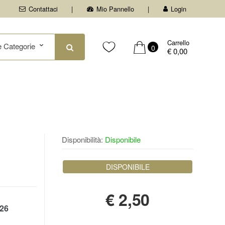
Contattaci
Mio Pannello
Login
Carrello
0
€ 0,00
Disponibilità:
Disponibile
DISPONIBILE
€
2,50
26