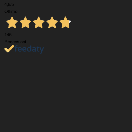
4,8
/5
Ottimo
145
Recensioni