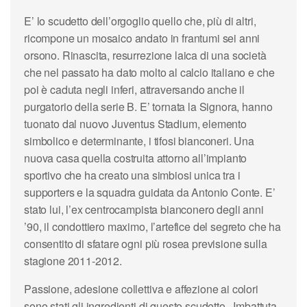
E’ lo scudetto dell’orgoglio quello che, più di altri,
ricompone un mosaico andato in frantumi sei anni
orsono. Rinascita, resurrezione laica di una società
che nel passato ha dato molto al calcio italiano e che
poi è caduta negli inferi, attraversando anche il
purgatorio della serie B. E’ tornata la Signora, hanno
tuonato dal nuovo Juventus Stadium, elemento
simbolico e determinante, i tifosi bianconeri. Una
nuova casa quella costruita attorno all’impianto
sportivo che ha creato una simbiosi unica tra i
supporters e la squadra guidata da Antonio Conte. E’
stato lui, l’ex centrocampista bianconero degli anni
’90, il condottiero maximo, l’artefice del segreto che ha
consentito di sfatare ogni più rosea previsione sulla
stagione 2011-2012.
Passione, adesione collettiva e affezione ai colori
sono stati gli ingredienti di questo scudetto. Imbattuta,