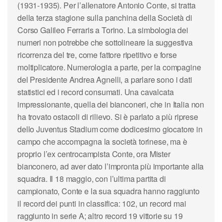
(1931-1935). Per l’allenatore Antonio Conte, si tratta
della terza stagione sulla panchina della Società di
Corso Galileo Ferraris a Torino. La simbologia dei
numeri non potrebbe che sottolineare la suggestiva
ricorrenza del tre, come fattore ripetitivo e forse
moltiplicatore. Numerologia a parte, per la compagine
del Presidente Andrea Agnelli, a parlare sono i dati
statistici ed i record consumati. Una cavalcata
impressionante, quella dei bianconeri, che in Italia non
ha trovato ostacoli di rilievo. Si è parlato a più riprese
dello Juventus Stadium come dodicesimo giocatore in
campo che accompagna la società torinese, ma è
proprio l’ex centrocampista Conte, ora Mister
bianconero, ad aver dato l’impronta più importante alla
squadra. Il 18 maggio, con l’ultima partita di
campionato, Conte e la sua squadra hanno raggiunto
il record dei punti in classifica: 102, un record mai
raggiunto in serie A; altro record 19 vittorie su 19