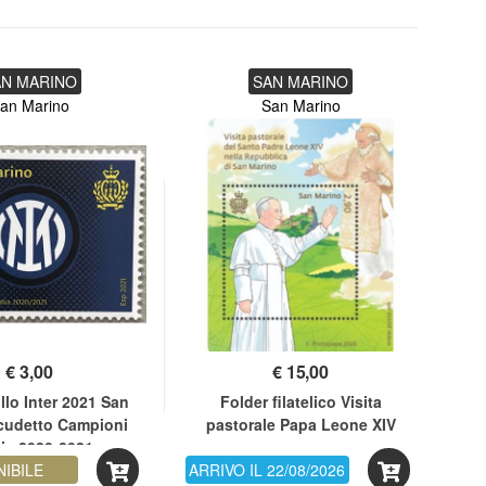
AN MARINO
SAN MARINO
an Marino
San Marino
€
3,00
€
15,00
lo Inter 2021 San
Folder filatelico Visita
Fo
cudetto Campioni
pastorale Papa Leone XIV
d'
alia 2020-2021
NIBILE
ARRIVO IL 22/08/2026