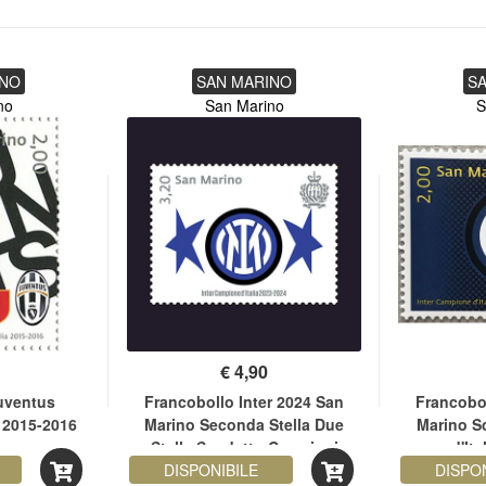
INO
SAN MARINO
S
no
San Marino
S
€
4,90
uventus
Francobollo Inter 2024 San
Francobol
 2015-2016
Marino Seconda Stella Due
Marino S
no
Stelle Scudetto Campioni
d'It
DISPONIBILE
d'Italia 2024
DISPO