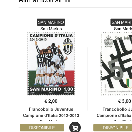
SAN MARINO
SAN MAR
San Marino
San Mari
€
2,00
€
3,00
ione
Francobollo Juventus
Francobollo J
rino
Campione d'Italia 2012-2013
Campione d'Italia
San Marino
San Mari
DISPONIBILE
DISPONIBILE