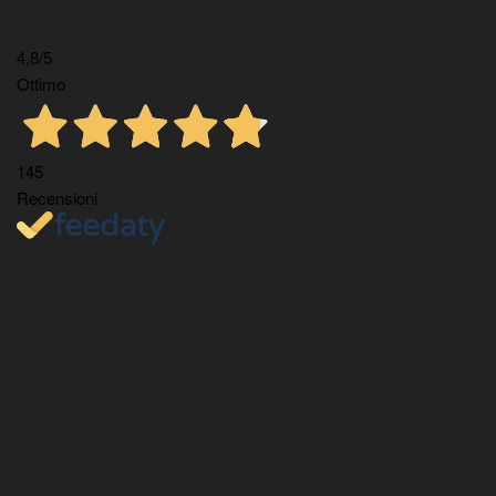
4,8
/5
Ottimo
145
Recensioni