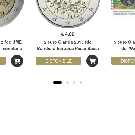
€
4,00
12 fdc UME
2 euro Olanda 2015 fdc
5 euro Ol
 monetaria
Bandiera Europea Paesi Bassi
dei W
ssi
DISPONIBILE
DISPO