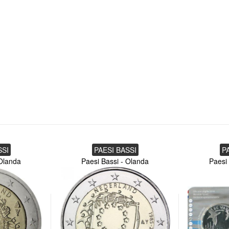
SSI
PAESI BASSI
P
 Olanda
Paesi Bassi - Olanda
Paesi