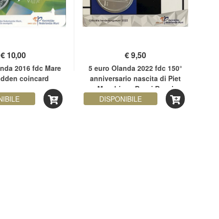
€
10,00
€
9,50
anda 2016 fdc Mare
5 euro Olanda 2022 fdc 150°
2 
adden coincard
anniversario nascita di Piet
Tr
Mondriaan Paesi Bassi
NIBILE
DISPONIBILE