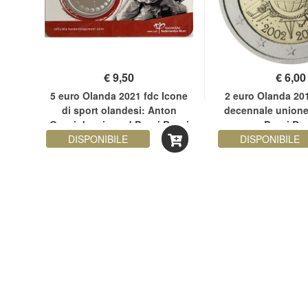
€
9,50
€
6,00
c
5 euro Olanda 2021 fdc Icone
2 euro Olanda 20
di sport olandesi: Anton
decennale unione
Geesink coincard Paesi Bassi
Paesi Ba
si
DISPONIBILE
DISPONIBILE