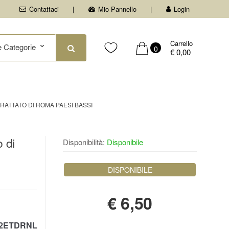
Contattaci
Mio Pannello
Login
Carrello
0
€ 0,00
RATTATO DI ROMA PAESI BASSI
 di
Disponibilità:
Disponibile
DISPONIBILE
€
6,50
2ETDRNL