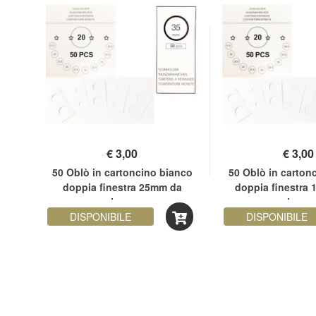
€
3,00
€
3,00
anco
50 Oblò in cartoncino bianco
50 Oblò in carton
da
doppia finestra 25mm da
doppia finestra
pinzare
pinzare
DISPONIBILE
DISPONIBILE