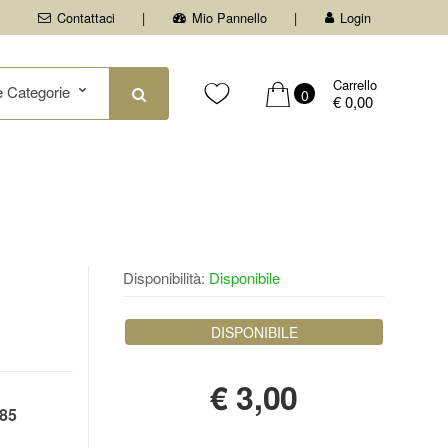
Contattaci
Mio Pannello
Login
Carrello
0
€ 0,00
Disponibilità:
Disponibile
DISPONIBILE
€
3,00
85