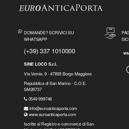
DOMANDE? SCRIVICI SU
PAG
WHATSAPP
SIC
(+39) 337 1010000
SINE LOCO S.r.l.
Via Vernie, 9 - 47893 Borgo Maggiore
Repubblica di San Marino - C.O.E.
SM26737
0549 999748
info@euroanticaporta.com
www.euroanticaporta.com
Iscritto al Registro e-commerce di San