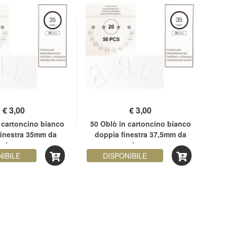
€
3,00
€
3,00
 cartoncino bianco
50 Oblò in cartoncino bianco
50
finestra 35mm da
doppia finestra 37,5mm da
pinzare
pinzare
NIBILE
DISPONIBILE