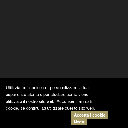
Utilizziamo i cookie per personalizzare la tua
esperienza utente e per studiare come viene
utilizzato il nostro sito web. Acconsenti ai nostri
cookie, se continui ad utilizzare questo sito web.
Accetta i cookie
Copyright ©
Kyuubi Cloud Solution
by
STUDIO
99
. Tutti i diritti
Nega
riservati