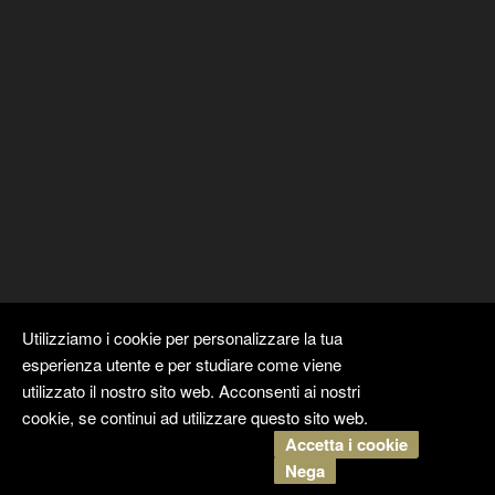
Utilizziamo i cookie per personalizzare la tua
esperienza utente e per studiare come viene
utilizzato il nostro sito web. Acconsenti ai nostri
cookie, se continui ad utilizzare questo sito web.
Accetta i cookie
Copyright ©
Kyuubi Cloud Solution
by
STUDIO
99
. Tutti i diritti
Nega
riservati