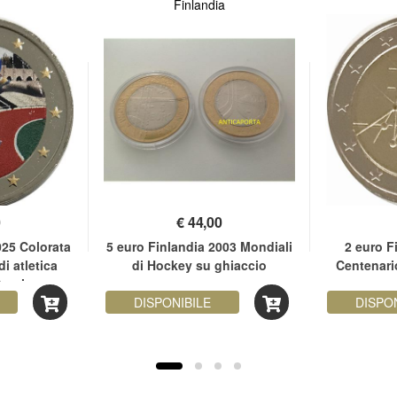
Finlandia
0
€
44,00
025 Colorata
5 euro Finlandia 2003 Mondiali
2 euro F
di atletica
di Hockey su ghiaccio
Centenario
Svezia
DISPONIBILE
DISPO