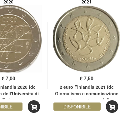
2020
2021
€
7,00
€
7,50
inlandia 2020 fdc
2 euro Finlandia 2021 fdc
2
 dell'Università di
Giornalismo e comunicazione
10
Turku
aperta a sostegno della
NIBILE
democrazia finlandese
DISPONIBILE