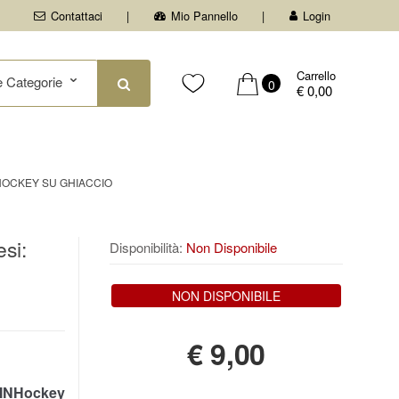
Contattaci
Mio Pannello
Login
Carrello
0
€ 0,00
 HOCKEY SU GHIACCIO
si:
Disponibilità:
Non Disponibile
NON DISPONIBILE
€
9,00
INHockey