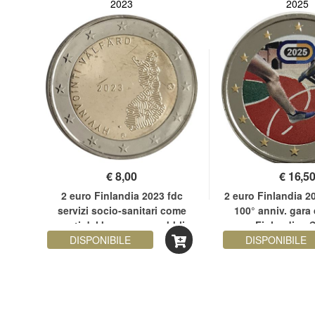
2023
2025
€
8,00
€
16,5
tica
2 euro Finlandia 2023 fdc
2 euro Finlandia 2
servizi socio-sanitari come
100° anniv. gara 
garanti del benessere pubblico
Finlandia - 
DISPONIBILE
DISPONIBILE