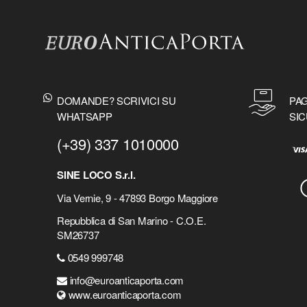
DOMANDE? SCRIVICI SU
PAG
WHATSAPP
SIC
(+39) 337 1010000
SINE LOCO S.r.l.
Via Vernie, 9 - 47893 Borgo Maggiore
Repubblica di San Marino - C.O.E.
SM26737
0549 999748
info@euroanticaporta.com
www.euroanticaporta.com