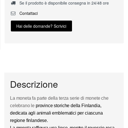
Se il prodotto è disponibile consegna in 24/48 ore
Contattaci
Hai delle domande? Scrivici
Descrizione
La moneta fa parte della terza serie di monete che
celebrano le
province storiche
della
Finlandia
,
dedicata agli
animali
emblematici per ciascuna
regione finlandese.
La moneta raffigura una
lince
, mentre il rovescio reca