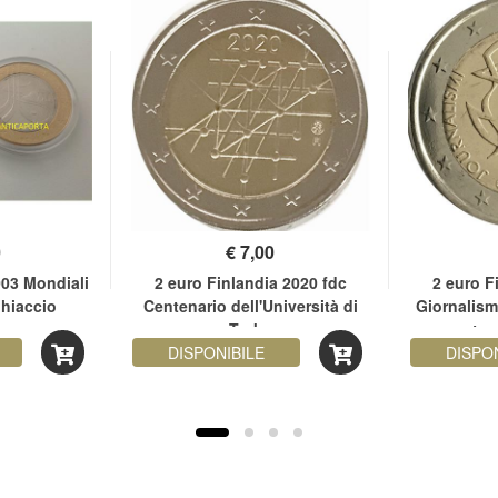
0
€
7,00
003 Mondiali
2 euro Finlandia 2020 fdc
2 euro F
ghiaccio
Centenario dell'Università di
Giornalis
Turku
aperta 
DISPONIBILE
democr
DISPO