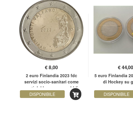
€
8,00
€
44,0
tica
2 euro Finlandia 2023 fdc
5 euro Finlandia 2
servizi socio-sanitari come
di Hockey su 
garanti del benessere pubblico
DISPONIBILE
DISPONIBILE