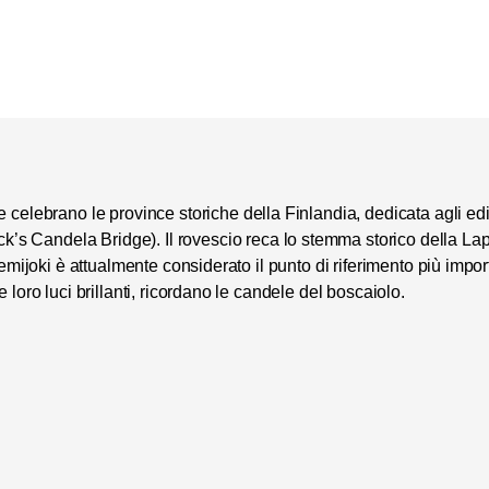
he celebrano le
province storiche
della
Finlandia
, dedicata agli ed
k’s Candela Bridge)
. Il rovescio reca lo stemma storico della
Lap
Kemijoki è attualmente considerato il punto di riferimento più impo
loro luci brillanti, ricordano le candele del boscaiolo.