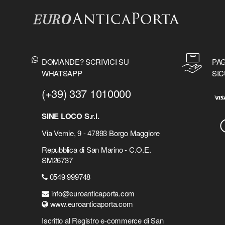
DOMANDE? SCRIVICI SU
PAG
WHATSAPP
SIC
(+39) 337 1010000
SINE LOCO S.r.l.
Via Vernie, 9 - 47893 Borgo Maggiore
Repubblica di San Marino - C.O.E.
SM26737
0549 999748
info@euroanticaporta.com
www.euroanticaporta.com
Iscritto al Registro e-commerce di San