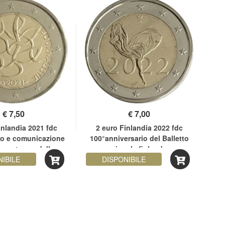
€
7,50
€
7,00
inlandia 2021 fdc
2 euro Finlandia 2022 fdc
2 e
mo e comunicazione
100°anniversario del Balletto
1
a sostegno della
nazionale finlandese
azia finlandese
NIBILE
DISPONIBILE