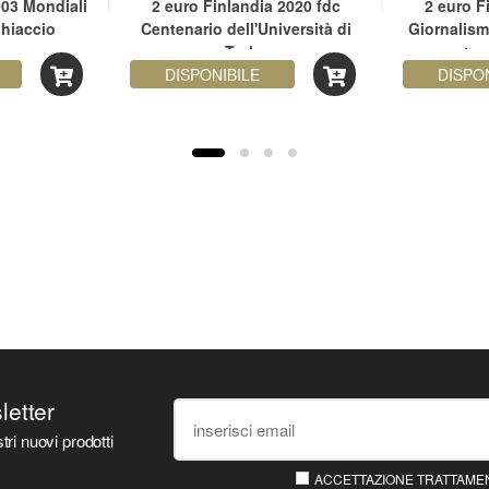
003 Mondiali
2 euro Finlandia 2020 fdc
2 euro F
ghiaccio
Centenario dell'Università di
Giornalis
Turku
aperta 
DISPONIBILE
democr
DISPO
sletter
tri nuovi prodotti
ACCETTAZIONE TRATTAMEN