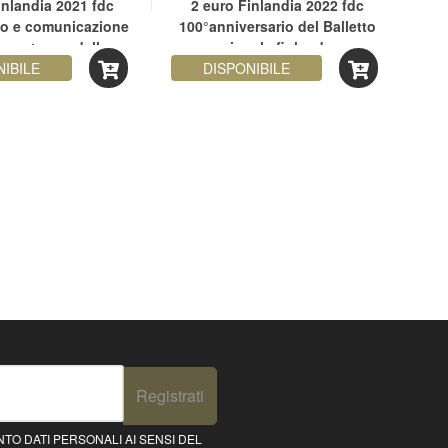
inlandia 2021 fdc
2 euro Finlandia 2022 fdc
2 e
mo e comunicazione
100°anniversario del Balletto
1
a sostegno della
nazionale finlandese
azia finlandese
NIBILE
DISPONIBILE
Registrati
TO DATI PERSONALI AI SENSI DEL