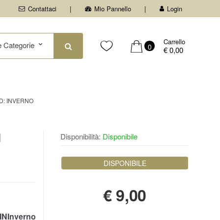
Contattaci
Mio Pannello
Login
Carrello
0
€ 0,00
D: INVERNO
l
Disponibilità:
Disponibile
DISPONIBILE
€
9,00
NInverno