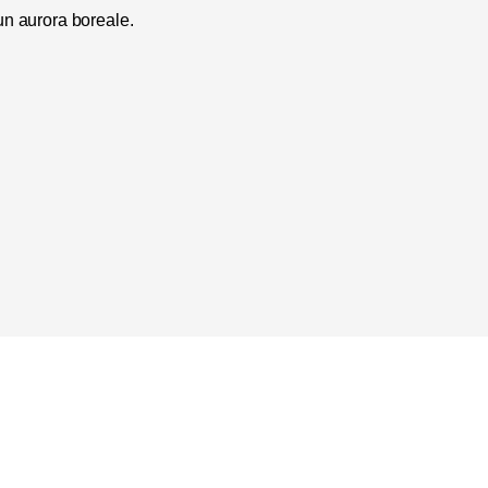
 un
aurora boreale
.