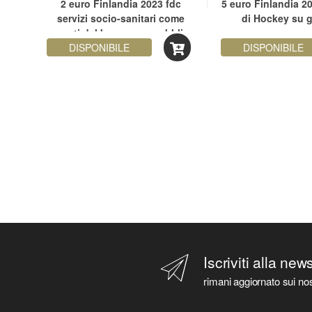
tica
2 euro Finlandia 2023 fdc
5 euro Finlandia 2
servizi socio-sanitari come
di Hockey su 
garanti del benessere pubblico
DISPONIBILE
DISPONIBILE
Iscriviti alla new
rimani aggiornato sui nos