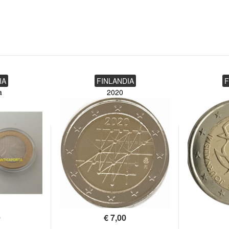
IA
FINLANDIA
F
a
2020
0
€
7,00