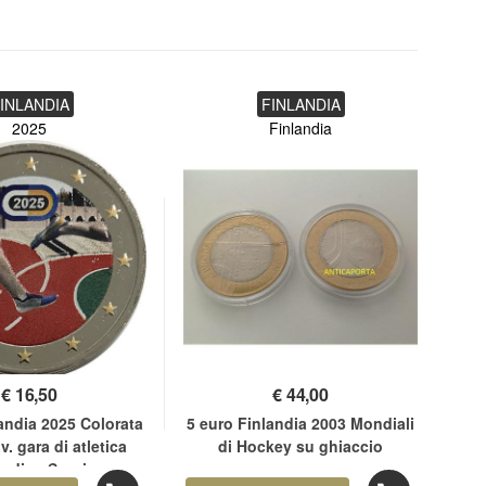
INLANDIA
FINLANDIA
2025
Finlandia
€
16,50
€
44,00
andia 2025 Colorata
5 euro Finlandia 2003 Mondiali
2
v. gara di atletica
di Hockey su ghiaccio
Ce
andia - Svezia