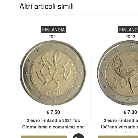
Altri articoli simili
FINLANDIA
FINLAND
2021
2022
€
7,50
€
7,00
 35°
2 euro Finlandia 2021 fdc
2 euro Finlandia
mma
Giornalismo e comunicazione
100°anniversario d
aperta a sostegno della
nazionale fin