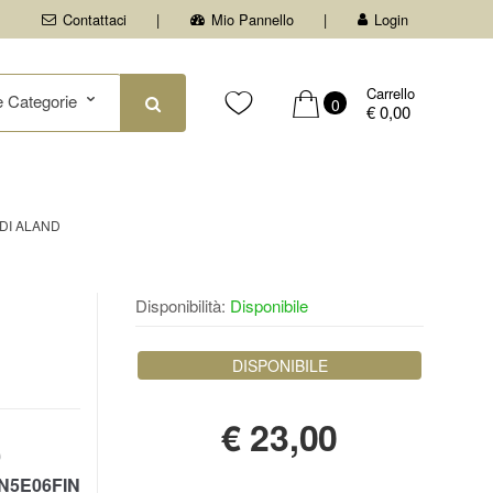
Contattaci
Mio Pannello
Login
Carrello
0
€ 0,00
 DI ALAND
Disponibilità:
Disponibile
DISPONIBILE
€
23,00
0
N5E06FIN