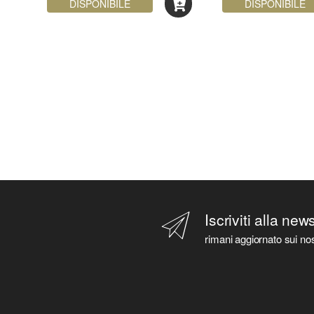
democrazia finlandese
DISPONIBILE
DISPONIBILE
Iscriviti alla new
rimani aggiornato sui nos