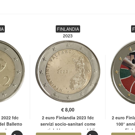
IA
FINLANDIA
F
2023
€
8,00
 2022 fdc
2 euro Finlandia 2023 fdc
2 euro Finl
el Balletto
servizi socio-sanitari come
100° anni
landese
garanti del benessere pubblico
Finl