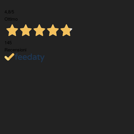
4,8
/5
Ottimo
145
Recensioni