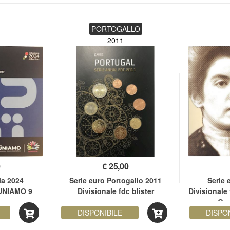
PORTOGALLO
2011
0
€
25,00
lia 2024
Serie euro Portogallo 2011
Serie 
 UNIAMO 9
Divisionale fdc blister
Divisional
Gra
DISPONIBILE
DISPO