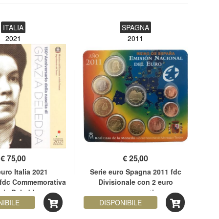
ITALIA
SPAGNA
2021
2011
€
75,00
€
25,00
euro Italia 2021
Serie euro Spagna 2011 fdc
e fdc Commemorativa
Divisionale con 2 euro
zia Deledda
commemorativo
NIBILE
DISPONIBILE