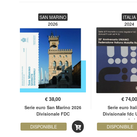
SAN MARINO
ITALIA
2026
2024
€
38,00
€
74,0
Serie euro San Marino 2026
Serie euro Ita
n
Divisionale FDC
Divisionale fdc
valori
ro
DISPONIBILE
DISPONIBILE