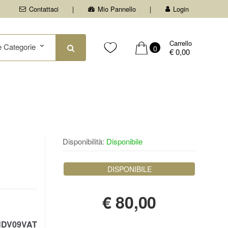
Contattaci
Mio Pannello
Login
Carrello
0
€ 0,00
Disponibilità:
Disponibile
DISPONIBILE
€
80,00
DV09VAT