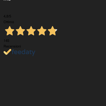
4,8
/5
Ottimo
145
Recensioni