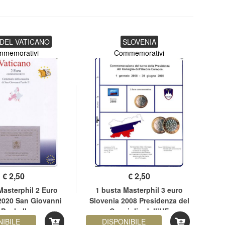
 DEL VATICANO
SLOVENIA
mmemorativi
Commemorativi
€
2,50
€
2,50
Masterphil 2 Euro
1 busta Masterphil 3 euro
1 
2020 San Giovanni
Slovenia 2008 Presidenza del
Paolo II
Consiglio dell’UE
NIBILE
DISPONIBILE