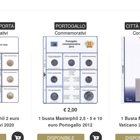
PORTA
PORTOGALLO
CITTÀ
tivi
Commemorativi
Co
€
2,00
il 2 euro
1 busta Masterphil 2,5 - 5 e 10
1 Busta 
i 2020
euro Portogallo 2012
Vaticano 
DISPONIBILE
DISPO