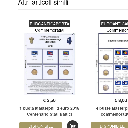
Altri articoli simili
EUROANTICAPORTA
EUROANTICA
Commemorativi
Commemora
€
2,50
€
8,00
ro
1 busta Masterphil 2 euro 2018
4 buste Masterph
nale
Centenario Stati Baltici
commemorativ
DISPONIBILE
DISPONIBILE