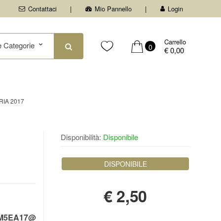
Contattaci
Mio Pannello
Login
Carrello
0
€ 0,00
RIA 2017
Disponibilità:
Disponibile
DISPONIBILE
€
2,50
M5EA17@