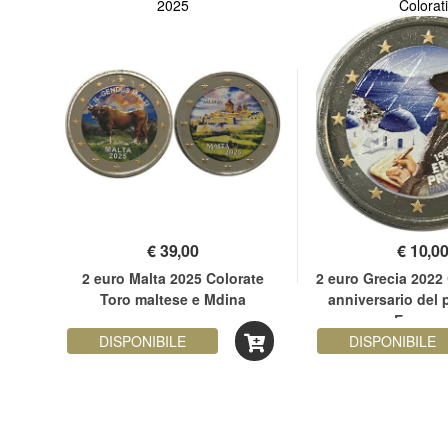
2025
Colorati
€
39,00
€
10,0
ata
2 euro Malta 2025 Colorate
2 euro Grecia 2022 
e
Toro maltese e Mdina
anniversario del
Erasmu
DISPONIBILE
DISPONIBILE