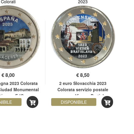
Colorati
2023
€
8,00
€
8,50
agna 2023 Colorata
2 euro Slovacchia 2023
2 e
iudad Monumental
Colorata servizio postale
M
Cáceres FdC
espresso Vienna-Bratislava
NIBILE
DISPONIBILE