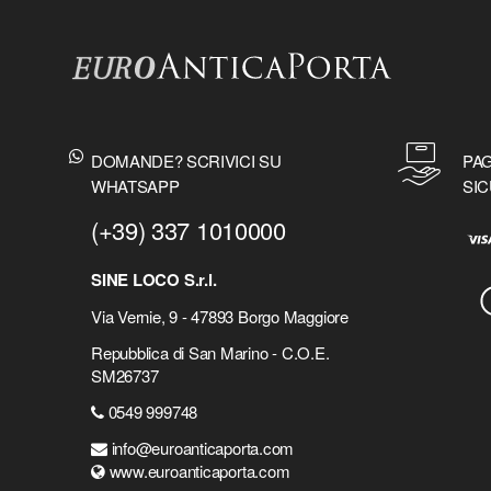
DOMANDE? SCRIVICI SU
PAG
WHATSAPP
SIC
(+39) 337 1010000
SINE LOCO S.r.l.
Via Vernie, 9 - 47893 Borgo Maggiore
Repubblica di San Marino - C.O.E.
SM26737
0549 999748
info@euroanticaporta.com
www.euroanticaporta.com