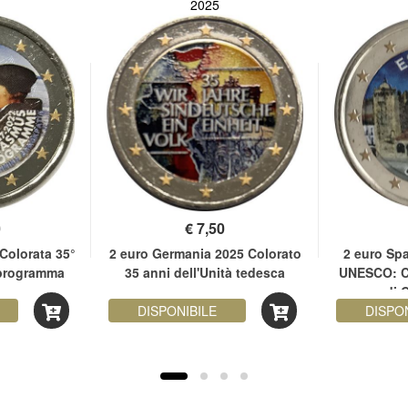
2025
0
€
7,50
Colorata 35°
2 euro Germania 2025 Colorato
2 euro Sp
 programma
35 anni dell'Unità tedesca
UNESCO: C
s
di 
DISPONIBILE
DISPO