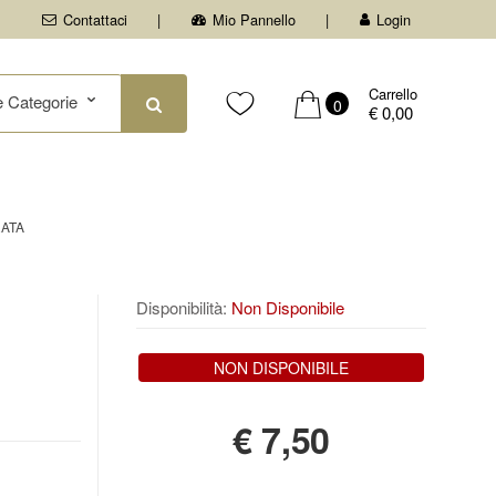
Contattaci
Mio Pannello
Login
Carrello
0
€ 0,00
RATA
Disponibilità:
Non Disponibile
NON DISPONIBILE
€
7,50