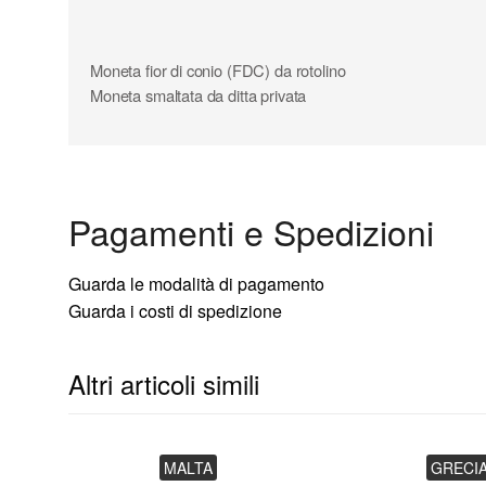
Composizione parte esterna: rame - nichel
Diametro: 25,75 mm
Peso: 8,50 gr
Moneta fior di conio (FDC) da rotolino
Tiratura complessiva: 1.000.000
Moneta smaltata da ditta privata
Pagamenti e Spedizioni
Guarda le modalità di pagamento
Guarda i costi di spedizione
Altri articoli simili
MALTA
GRECI