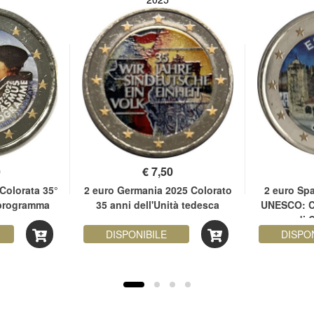
0
€
7,50
Colorata 35°
2 euro Germania 2025 Colorato
2 euro Sp
 programma
35 anni dell'Unità tedesca
UNESCO: C
s
di 
DISPONIBILE
DISPO