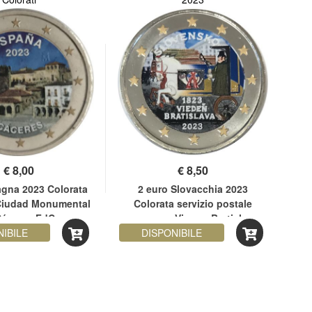
€
8,00
€
8,50
agna 2023 Colorata
2 euro Slovacchia 2023
2 e
iudad Monumental
Colorata servizio postale
M
Cáceres FdC
espresso Vienna-Bratislava
NIBILE
DISPONIBILE