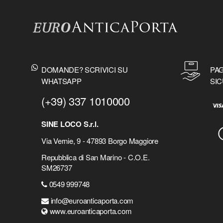
DOMANDE? SCRIVICI SU
PAG
WHATSAPP
SIC
(+39) 337 1010000
SINE LOCO S.r.l.
Via Vernie, 9 - 47893 Borgo Maggiore
Repubblica di San Marino - C.O.E.
SM26737
0549 999748
info@euroanticaporta.com
www.euroanticaporta.com