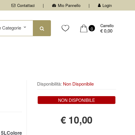
Contattaci
Mio Pannello
Login
Carrello
0
€ 0,00
Disponibilità:
Non Disponibile
NON DISPONIBILE
€
10,00
5LColore