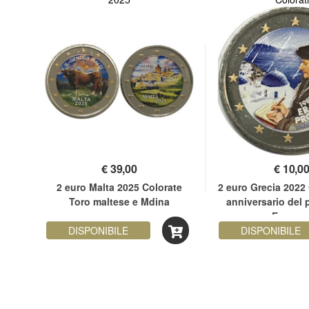
€
39,00
€
10,0
ata
2 euro Malta 2025 Colorate
2 euro Grecia 2022 
e
Toro maltese e Mdina
anniversario del
Erasmu
DISPONIBILE
DISPONIBILE