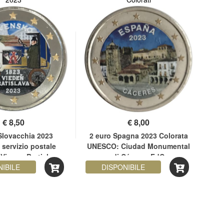
€
8,50
€
8,00
Slovacchia 2023
2 euro Spagna 2023 Colorata
2 e
 servizio postale
UNESCO: Ciudad Monumental
Vienna-Bratislava
di Cáceres FdC
NIBILE
DISPONIBILE