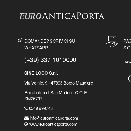
DOMANDE? SCRIVICI SU
PAG
WHATSAPP
SIC
(+39) 337 1010000
SINE LOCO S.r.l.
Via Vernie, 9 - 47893 Borgo Maggiore
Repubblica di San Marino - C.O.E.
SM26737
0549 999748
info@euroanticaporta.com
www.euroanticaporta.com