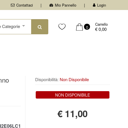
Contattaci
Mio Pannello
Login
Carrello
0
€ 0,00
nno
Disponibilità:
Non Disponibile
NON DISPONIBILE
€
11,00
2E06LC1