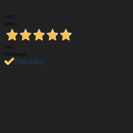
4,8
/5
Ottimo
145
Recensioni