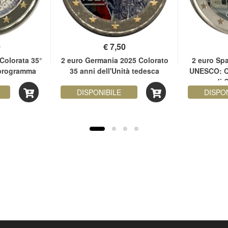
0
€
7,50
Colorata 35°
2 euro Germania 2025 Colorato
2 euro Sp
 programma
35 anni dell'Unità tedesca
UNESCO: C
s
di 
DISPONIBILE
DISPO