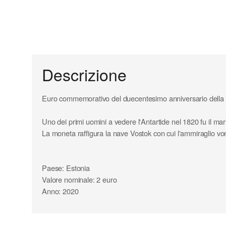
Descrizione
Euro commemorativo del duecentesimo anniversario della s
Uno dei primi uomini a vedere l'Antartide nel 1820 fu il 
La moneta raffigura la nave Vostok con cui l'ammiraglio vo
Paese: Estonia
Valore nominale: 2 euro
Anno: 2020
Composizione parte interna: nichel - ottone
Composizione parte esterna: rame - nichel
Diametro: 25,75 mm