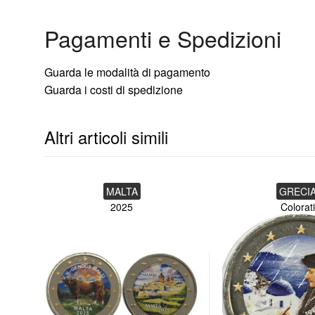
Peso: 8,50 gr
Pagamenti e Spedizioni
Tiratura complessiva: 750.000
Guarda le modalità di pagamento
Moneta smaltata da ditta privata
Guarda i costi di spedizione
Altri articoli simili
MALTA
GRECI
2025
Colorati