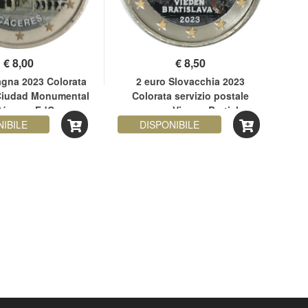
€
8,00
€
8,50
agna 2023 Colorata
2 euro Slovacchia 2023
2 e
iudad Monumental
Colorata servizio postale
Cáceres FdC
espresso Vienna-Bratislava
NIBILE
DISPONIBILE