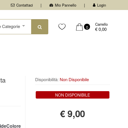
Contattaci
Mio Pannello
Login
Carrello
0
€ 0,00
ta
Disponibilità:
Non Disponibile
NON DISPONIBILE
€
9,00
ideColore