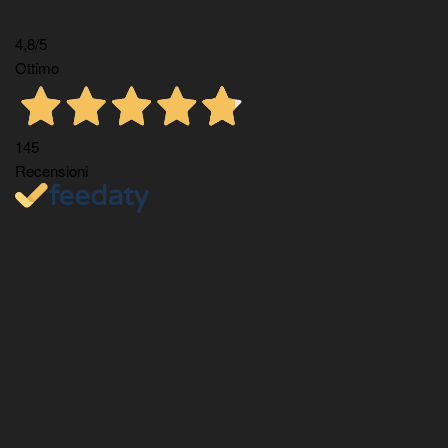
4,8
/5
Ottimo
145
Recensioni