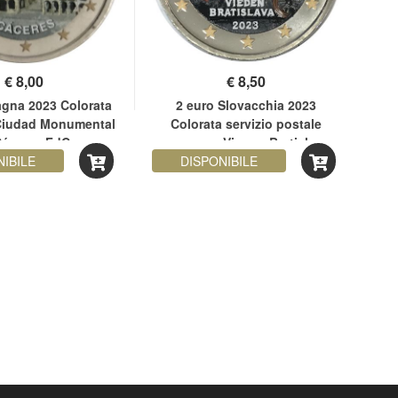
€
8,00
€
8,50
agna 2023 Colorata
2 euro Slovacchia 2023
2 e
iudad Monumental
Colorata servizio postale
Cáceres FdC
espresso Vienna-Bratislava
NIBILE
DISPONIBILE