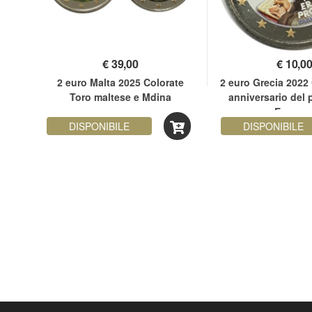
€
39,00
€
10,0
ata
2 euro Malta 2025 Colorate
2 euro Grecia 2022 
Toro maltese e Mdina
anniversario del
Erasmu
DISPONIBILE
DISPONIBILE