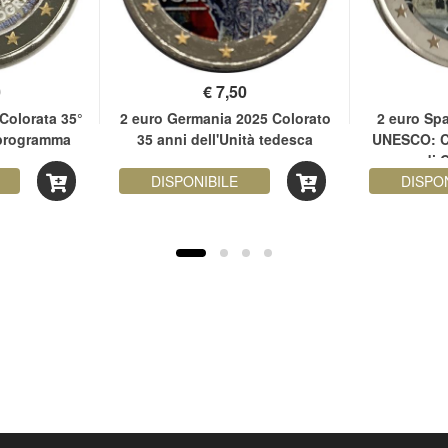
0
€
7,50
Colorata 35°
2 euro Germania 2025 Colorato
2 euro Sp
 programma
35 anni dell'Unità tedesca
UNESCO: C
s
di 
DISPONIBILE
DISPO