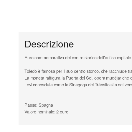
Descrizione
Euro commemorativo del centro storico dell'antica capitale
Toledo è famosa per il suo centro storico, che racchiude tra
La moneta raffigura la Puerta del Sol, opera mudéjar che d
Levi conosciuta come la Sinagoga del Tránsito sita nel vec
Paese: Spagna
Valore nominale: 2 euro
Anno: 2021
Composizione parte interna: nichel - ottone
Composizione parte esterna: rame - nichel