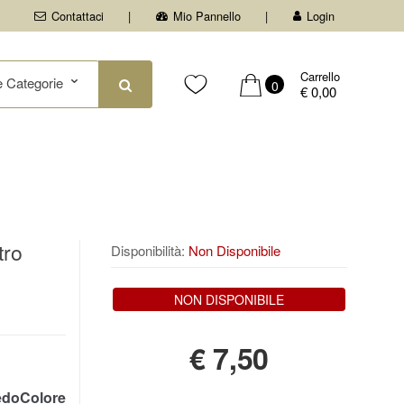
Contattaci
Mio Pannello
Login
Carrello
0
€ 0,00
tro
Disponibilità:
Non Disponibile
NON DISPONIBILE
€
7,50
doColore