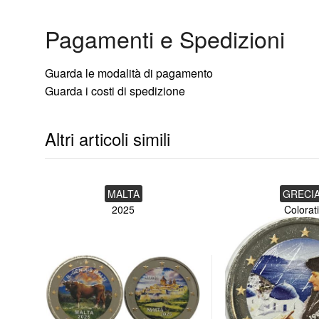
Diametro: 25,75 mm
Pagamenti e Spedizioni
Peso: 8,50 gr
Tiratura complessiva: 4.000.000
Guarda le modalità di pagamento
Guarda i costi di spedizione
Moneta smaltata da ditta privata
Altri articoli simili
MALTA
GRECI
2025
Colorati