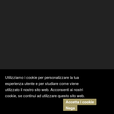
Utilizziamo i cookie per personalizzare la tua
esperienza utente e per studiare come viene
utilizzato il nostro sito web. Acconsenti ai nostri
cookie, se continui ad utilizzare questo sito web.
Accetta i cookie
Copyright ©
Kyuubi Cloud Solution
by
STUDIO
99
. Tutti i diritti
Nega
riservati