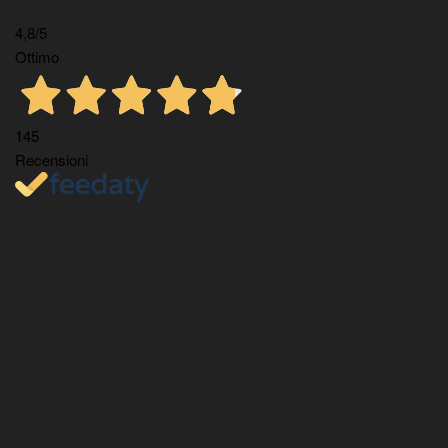
4,8
/5
Ottimo
145
Recensioni