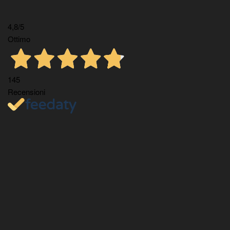
4,8
/5
Ottimo
145
Recensioni