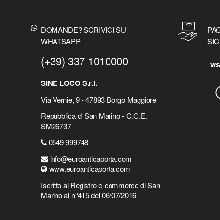
DOMANDE? SCRIVICI SU
PAG
WHATSAPP
SIC
(+39) 337 1010000
SINE LOCO S.r.l.
Via Vernie, 9 - 47893 Borgo Maggiore
Repubblica di San Marino - C.O.E.
SM26737
0549 999748
info@euroanticaporta.com
www.euroanticaporta.com
Iscritto al Registro e-commerce di San
Marino al n°415 del 06/07/2016