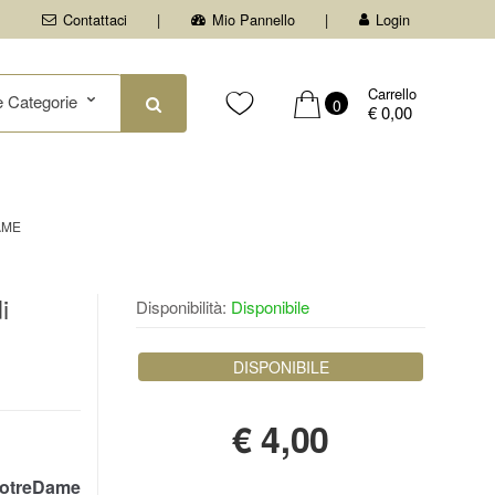
Contattaci
Mio Pannello
Login
Carrello
0
€ 0,00
AME
i
Disponibilità:
Disponibile
DISPONIBILE
€
4,00
otreDame