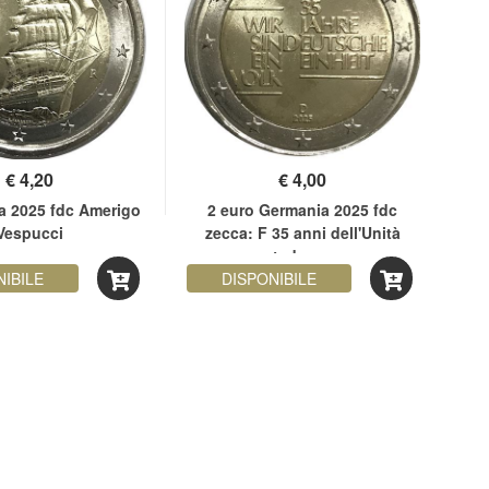
€
4,20
€
4,00
ia 2025 fdc Amerigo
2 euro Germania 2025 fdc
2 
Vespucci
zecca: F 35 anni dell'Unità
tedesca
NIBILE
DISPONIBILE