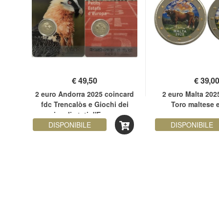
€
49,50
€
39,0
rato
2 euro Andorra 2025 coincard
2 euro Malta 202
lla
fdc Trencalòs e Giochi dei
Toro maltese 
piccoli stati d'Europa
DISPONIBILE
DISPONIBILE