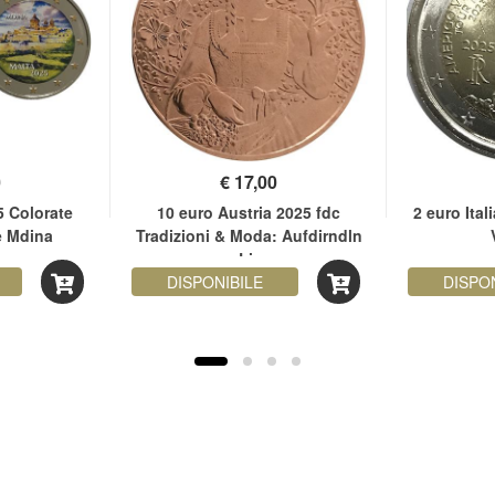
0
€
17,00
5 Colorate
10 euro Austria 2025 fdc
2 euro Ital
e Mdina
Tradizioni & Moda: Aufdirndln
– Lino
DISPONIBILE
DISPO