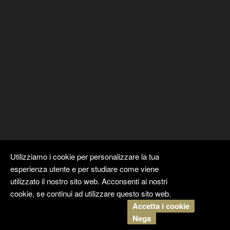
Utilizziamo i cookie per personalizzare la tua
esperienza utente e per studiare come viene
utilizzato il nostro sito web. Acconsenti ai nostri
cookie, se continui ad utilizzare questo sito web.
Accetta i cookie
Copyright ©
Kyuubi Cloud Solution
by
STUDIO
99
. Tutti i diritti
Nega
riservati